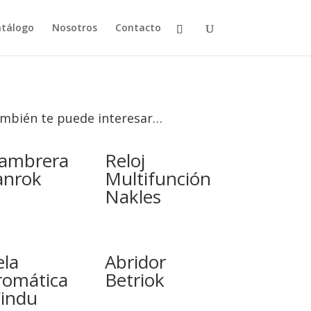
tálogo
Nosotros
Contacto
mbién te puede interesar…
iambrera
Reloj
anrok
Multifunción
Nakles
ela
Abridor
romática
Betriok
indu