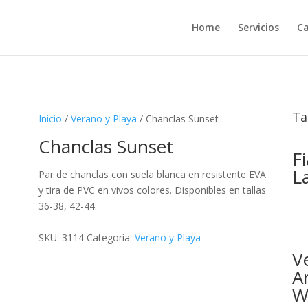
Home
Servicios
Ca
Ta
Inicio
/
Verano y Playa
/ Chanclas Sunset
Chanclas Sunset
F
L
Par de chanclas con suela blanca en resistente EVA
y tira de PVC en vivos colores. Disponibles en tallas
36-38, 42-44.
SKU:
3114
Categoría:
Verano y Playa
V
A
W