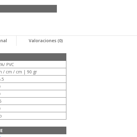
onal
Valoraciones (0)
VA/ PVC
 / cm / cm | 90 gr
.5
0
0
5
0
o
JE