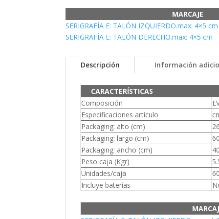
MARCAJE
SERIGRAFÍA E: TALÓN IZQUIERDO.max: 4×5 cm
SERIGRAFÍA E: TALÓN DERECHO.max: 4×5 cm
Descripción
Información adici
CARACTERÍSTICAS
Composición
E
Especificaciones artículo
cm
Packaging: alto (cm)
26
Packaging: largo (cm)
6
Packaging: ancho (cm)
4
Peso caja (Kgr)
5.
Unidades/caja
6
Incluye baterías
N
MARCA