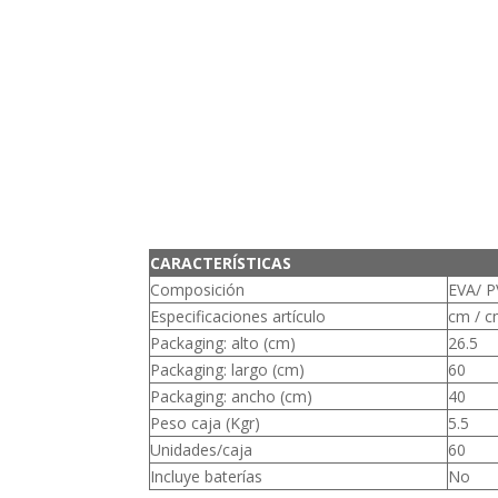
CARACTERÍSTICAS
Composición
EVA/ 
Especificaciones artículo
cm / c
Packaging: alto (cm)
26.5
Packaging: largo (cm)
60
Packaging: ancho (cm)
40
Peso caja (Kgr)
5.5
Unidades/caja
60
Incluye baterías
No