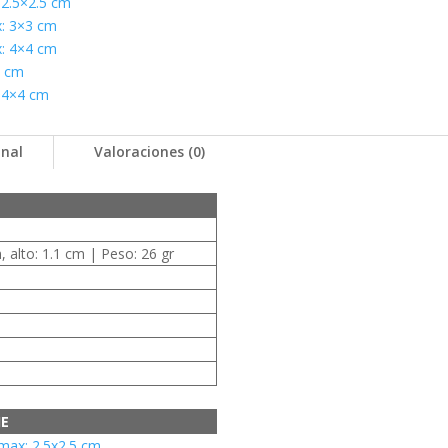
2.5×2.5 cm
: 3×3 cm
: 4×4 cm
4 cm
 4×4 cm
onal
Valoraciones (0)
 alto: 1.1 cm | Peso: 26 gr
JE
ax: 2.5x2.5 cm