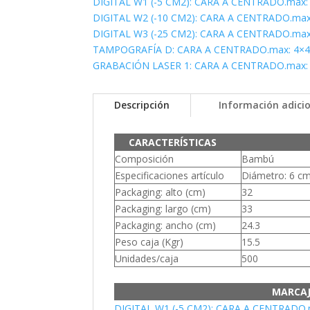
DIGITAL W1 (-5 CM2): CARA A CENTRADO.max: 
DIGITAL W2 (-10 CM2): CARA A CENTRADO.max
DIGITAL W3 (-25 CM2): CARA A CENTRADO.max
TAMPOGRAFÍA D: CARA A CENTRADO.max: 4×
GRABACIÓN LASER 1: CARA A CENTRADO.max:
Descripción
Información adici
CARACTERÍSTICAS
Composición
Bambú
Especificaciones artículo
Diámetro: 6 cm,
Packaging: alto (cm)
32
Packaging: largo (cm)
33
Packaging: ancho (cm)
24.3
Peso caja (Kgr)
15.5
Unidades/caja
500
MARCA
DIGITAL W1 (-5 CM2): CARA A CENTRADO.m