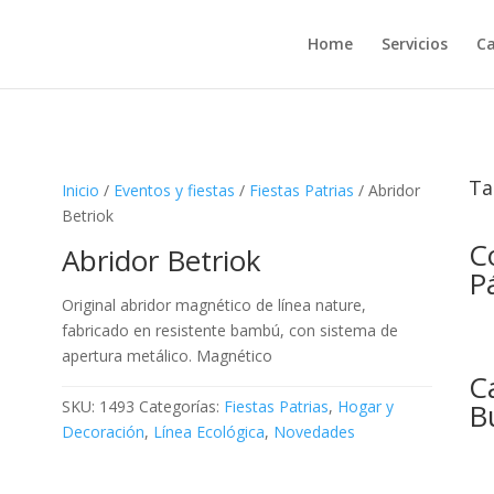
Home
Servicios
Ca
Ta
Inicio
/
Eventos y fiestas
/
Fiestas Patrias
/ Abridor
Betriok
C
Abridor Betriok
P
Original abridor magnético de línea nature,
fabricado en resistente bambú, con sistema de
apertura metálico. Magnético
C
B
SKU:
1493
Categorías:
Fiestas Patrias
,
Hogar y
Decoración
,
Línea Ecológica
,
Novedades