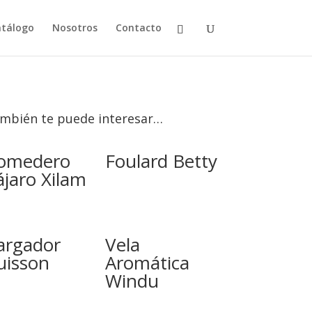
tálogo
Nosotros
Contacto
mbién te puede interesar…
omedero
Foulard Betty
ájaro Xilam
argador
Vela
uisson
Aromática
Windu