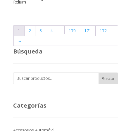
Relium
…
1
2
3
4
170
171
172
→
Búsqueda
Buscar
Categorías
Accesorios Automóvil