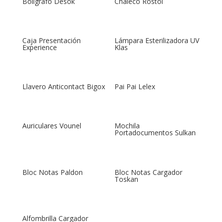
Bolígrafo Desok
Chaleco Rostol
Caja Presentación
Lámpara Esterilizadora UV
Experience
Klas
Llavero Anticontact Bigox
Pai Pai Lelex
Auriculares Vounel
Mochila
Portadocumentos Sulkan
Bloc Notas Paldon
Bloc Notas Cargador
Toskan
Alfombrilla Cargador