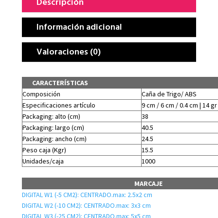
Descripción
Información adicional
Valoraciones (0)
CARACTERÍSTICAS
Composición
Caña de Trigo/ ABS
Especificaciones artículo
9 cm / 6 cm / 0.4 cm | 14 gr
Packaging: alto (cm)
38
Packaging: largo (cm)
40.5
Packaging: ancho (cm)
24.5
Peso caja (Kgr)
15.5
Unidades/caja
1000
MARCAJE
DIGITAL W1 (-5 CM2): CENTRADO.max: 2.5x2 cm
DIGITAL W2 (-10 CM2): CENTRADO.max: 3x3 cm
DIGITAL W3 (-25 CM2): CENTRADO.max: 5x5 cm