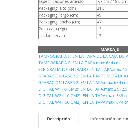
Especificaciones artículo
7.7 cm / 18.5 cm
Packaging: alto (cm)
21.5
Packaging: largo (cm)
49
Packaging: ancho (cm)
47
Peso caja (Kgr)
13
Unidades/caja
15
MARCAJE
TAMPOGRAFÍA F: EN LA TAPA DE LA CAJA DE 
TAMPOGRAFÍA F: EN LA TAPA.max: 6×4 cm
SERIGRAFÍA F: CENTRADO EN LA TAPA.max: 1
GRABACION LASER 2: EN LA PARTE METÁLICA.m
GRABACION LASER 2: EN LA TAPA.max: 6×4 cm
DIGITAL W1 (-5 CM2): EN LA TAPA.max: 2.5×2.
DIGITAL W2 (-10 CM2): EN LA TAPA.max: 3×3 
DIGITAL W4 (-50 CM2): EN LA TAPA.max: 6×4 
Descripción
Información adici