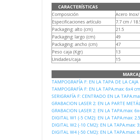
CARACTERÍSTICAS
Composición
Acero Inox
Especificaciones artículo
7.7 cm / 18
Packaging: alto (cm)
21.5
Packaging: largo (cm)
49
Packaging: ancho (cm)
47
Peso caja (Kgr)
13
Unidades/caja
15
MARCA
TAMPOGRAFÍA F: EN LA TAPA DE LA CAJA
TAMPOGRAFÍA F: EN LA TAPA.max: 6x4 c
SERIGRAFÍA F: CENTRADO EN LA TAPA.max
GRABACION LASER 2: EN LA PARTE METÁLI
GRABACION LASER 2: EN LA TAPA.max: 6x
DIGITAL W1 (-5 CM2): EN LA TAPA.max: 2.
DIGITAL W2 (-10 CM2): EN LA TAPA.max: 
DIGITAL W4 (-50 CM2): EN LA TAPA.max: 