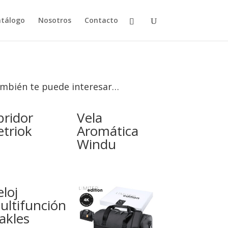
tálogo
Nosotros
Contacto
mbién te puede interesar…
bridor
Vela
etriok
Aromática
Windu
loj
ultifunción
akles