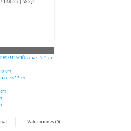
 / 13.8 cm | 586 gr
PRESENTACIÓN.max: 6×2 cm
2×8 cm
ax: 4×2.5 cm
5 cm
cm
cm
onal
Valoraciones (0)