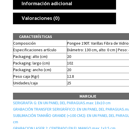
Información adicional
Valoraciones (0)
CARACTERÍSTICAS
Composición
Pongee 190T. Varillas Fibra de Vidrio
Especificaciones artículo
Diámetro: 130 cm, alto: 0 cm | Peso: 
Packaging: alto (cm)
20
Packaging: largo (cm)
102
Packaging: ancho (cm)
20
Peso caja (Kgr)
12.8
Unidades/caja
25
MARCAJE
SERIGRAFÍA G: EN UN PANEL DEL PARAGUAS.max: 18x10 cm
GRABACIÓN TRANSFER SERIGRÁFICO: EN UN PANEL DEL PARAGUAS.ma
SUBLIMACIÓN TAMAÑO GRANDE (+100 CM2): EN UN PANEL DEL PARAGU
cm
GRABACION LASER 2: CENTRADO EN EL MANGO.max: 1x3.5 cm