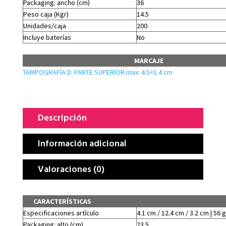
Packaging: ancho (cm)
36
Peso caja (Kgr)
14.5
Unidades/caja
200
Incluye baterías
No
MARCAJE
TAMPOGRAFÍA D: PARTE SUPERIOR.max: 4.5×1.4 cm
Descripción
Información adicional
Valoraciones (0)
CARACTERÍSTICAS
Especificaciones artículo
4.1 cm / 12.4 cm / 3.2 cm | 56 g
Packaging: alto (cm)
23.5