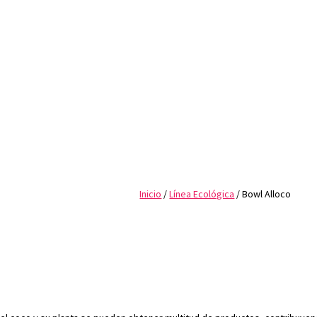
Inicio
/
Línea Ecológica
/ Bowl Alloco