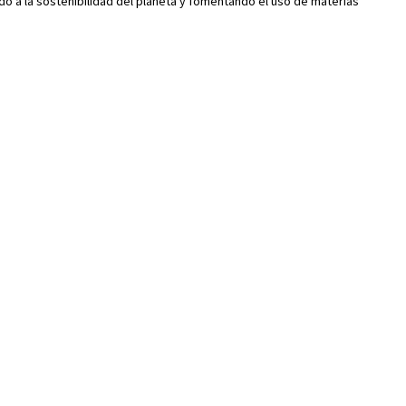
do a la sostenibilidad del planeta y fomentando el uso de materias