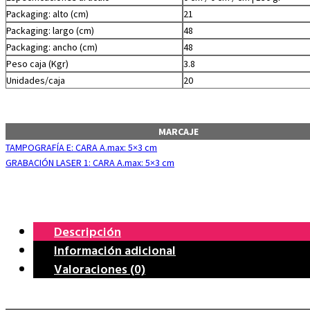
Packaging: alto (cm)
21
Packaging: largo (cm)
48
Packaging: ancho (cm)
48
Peso caja (Kgr)
3.8
Unidades/caja
20
MARCAJE
TAMPOGRAFÍA E: CARA A.max: 5×3 cm
GRABACIÓN LASER 1: CARA A.max: 5×3 cm
Descripción
Información adicional
Valoraciones (0)