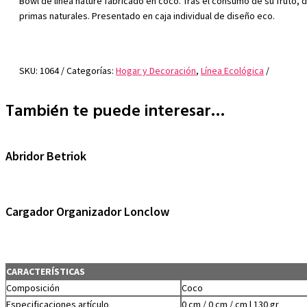
Bowl de línea nature fabricado en coco. Tras el consumo de su fruto, 
primas naturales. Presentado en caja individual de diseño eco.
SKU:
1064
Categorías:
Hogar y Decoración
,
Línea Ecológica
También te puede interesar…
Abridor Betriok
Cargador Organizador Lonclow
CARACTERÍSTICAS
Composición
Coco
Especificaciones artículo
0 cm / 0 cm / cm | 130 gr