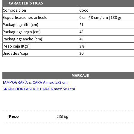
CARACTERÍSTICAS
Composición
Coco
Especificaciones artículo
0 cm / 0 cm / cm | 130 gr
Packaging: alto (cm)
21
Packaging: largo (cm)
48
Packaging: ancho (cm)
48
Peso caja (Kgr)
3.8
Unidades/caja
20
MARCAJE
TAMPOGRAFÍA E: CARA A.max: 5x3 cm
GRABACIÓN LASER 1: CARA A.max: 5x3 cm
Peso
130 kg