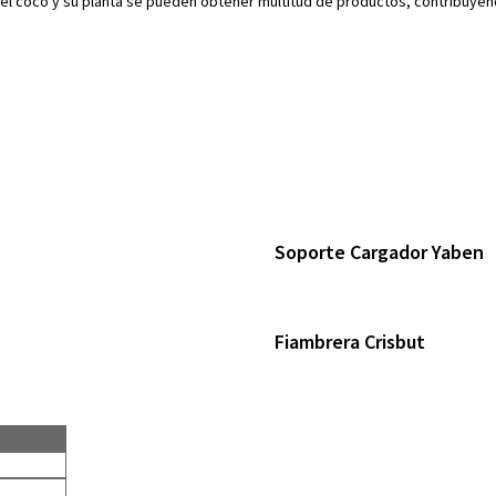
del coco y su planta se pueden obtener multitud de productos, contribuyen
Soporte Cargador Yaben
Fiambrera Crisbut