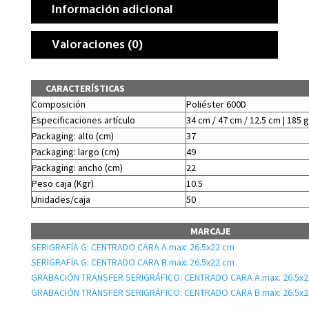
Información adicional
Valoraciones (0)
CARACTERÍSTICAS
Composición
Poliéster 600D
Especificaciones artículo
34 cm / 47 cm / 12.5 cm | 185 g
Packaging: alto (cm)
37
Packaging: largo (cm)
49
Packaging: ancho (cm)
22
Peso caja (Kgr)
10.5
Unidades/caja
50
MARCAJE
SERIGRAFÍA G: CENTRADO CARA A.max: 26.5x22 cm
SERIGRAFÍA G: CENTRADO CARA B.max: 26.5x22 cm
GRABACIÓN TRANSFER SERIGRÁFICO: CENTRADO CARA A.max: 26.5x2
GRABACIÓN TRANSFER SERIGRÁFICO: CENTRADO CARA B.max: 26.5x2