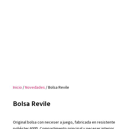
Inicio
/
Novedades
/ Bolsa Revile
Bolsa Revile
Original bolsa con neceser a juego, fabricada en resistente
poliéster 600D. Compartimento principal y neceser interior