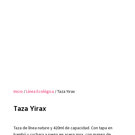
Inicio
/
Línea Ecológica
/ Taza Yirax
Taza Yirax
Taza de línea nature y 420ml de capacidad. Con tapa en
bambú y cuchara a juego en acero inox, con mango de