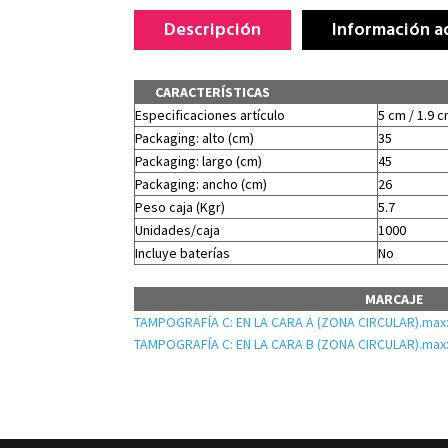
Descripción
Información a
CARACTERÍSTICAS
Especificaciones artículo
5 cm / 1.9 c
Packaging: alto (cm)
35
Packaging: largo (cm)
45
Packaging: ancho (cm)
26
Peso caja (Kgr)
5.7
Unidades/caja
1000
Incluye baterías
No
MARCAJE
TAMPOGRAFÍA C: EN LA CARA A (ZONA CIRCULAR).max:
TAMPOGRAFÍA C: EN LA CARA B (ZONA CIRCULAR).max: