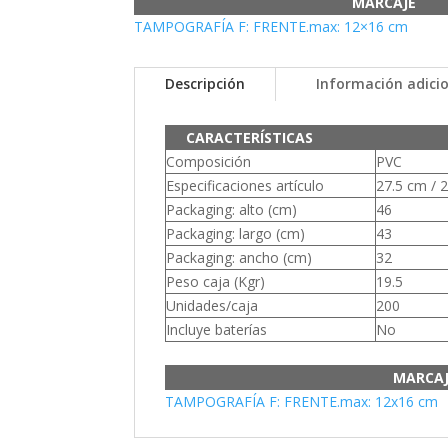
MARCAJE
TAMPOGRAFÍA F: FRENTE.max: 12×16 cm
Descripción
Información adici
CARACTERÍSTICAS
Composición
PVC
Especificaciones artículo
27.5 cm / 
Packaging: alto (cm)
46
Packaging: largo (cm)
43
Packaging: ancho (cm)
32
Peso caja (Kgr)
19.5
Unidades/caja
200
Incluye baterías
No
MARCA
TAMPOGRAFÍA F: FRENTE.max: 12x16 cm