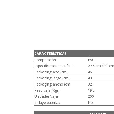
CARACTERÍSTICAS
Composición
PVC
Especificaciones artículo
27.5 cm / 21 cm
Packaging: alto (cm)
46
Packaging: largo (cm)
43
Packaging: ancho (cm)
32
Peso caja (Kgr)
19.5
Unidades/caja
200
Incluye baterías
No