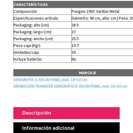
CARACTERÍSTICAS
Composición
Pongee 190T. Varillas Metal
Especificaciones artículo
Diámetro: 98 cm, alto: cm | Peso: 3
Packaging: alto (cm)
28.5
Packaging: largo (cm)
37
Packaging: ancho (cm)
25.5
Peso caja (Kgr)
10.7
Unidades/caja
30
Incluye baterías
No
MARCAJE
SERIGRAFÍA G: EN UN PANEL.max: 18×10 cm
GRABACIÓN TRANSFER SERIGRÁFICO: EN UN PANEL.max: 18×10 cm
Descripción
Información adicional