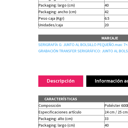
Packaging: largo (cm)
40
Packaging: ancho (cm)
42
Peso caja (Kgr)
6.5
Unidades/caja
20
MARCAJE
SERIGRAFÍA G: JUNTO AL BOLSILLO PEQUEÑO.max: 7×
GRABACIÓN TRANSFER SERIGRÁFICO: JUNTO AL BOLS
Descripción
Información a
CARACTERÍSTICAS
Composición
Poliéster 60
Especificaciones artículo
24 cm / 25 cm 
Packaging: alto (cm)
33
Packaging: largo (cm)
40