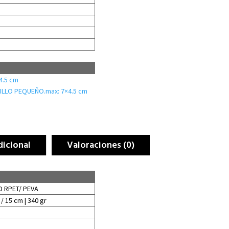
4.5 cm
ILLO PEQUEÑO.max: 7×4.5 cm
dicional
Valoraciones (0)
0D RPET/ PEVA
/ 15 cm | 340 gr