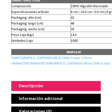
CARACTERÍSTICAS
Composición
100% Algodón Reciclado
Especificaciones artículo
8 cm / 10.5 cm / 0.5 cm | 8 gr
Packaging: alto (cm)
42
Packaging: largo (cm)
46
Packaging: ancho (cm)
38
Peso caja (Kgr)
14.5
Unidades/caja
1000
MARCAJE
TAMPOGRAFÍA E: CENTRADO EN LA CARA A.max: 7×4 cm
GRABACIÓN TRANSFER SERIGRÁFICO: CENTRADO EN LA CARA A.max: 
Descripción
Información adicional
Valoraciones (0)