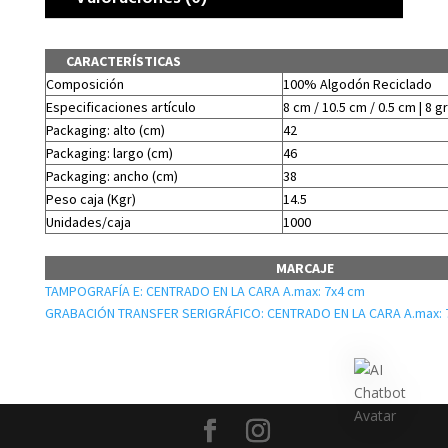
CARACTERÍSTICAS
Composición
100% Algodón Reciclado
Especificaciones artículo
8 cm / 10.5 cm / 0.5 cm | 8 gr
Packaging: alto (cm)
42
Packaging: largo (cm)
46
Packaging: ancho (cm)
38
Peso caja (Kgr)
14.5
Unidades/caja
1000
MARCAJE
TAMPOGRAFÍA E: CENTRADO EN LA CARA A.max: 7x4 cm
GRABACIÓN TRANSFER SERIGRÁFICO: CENTRADO EN LA CARA A.max: 