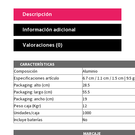
Descripción
Información adicional
Valoraciones (0)
CARACTERÍSTICAS
Composición
Aluminio
Especificaciones artículo
6.7 cm / 1.1 cm / 1.5 cm | 9.5 g
Packaging: alto (cm)
28.5
Packaging: largo (cm)
55.5
Packaging: ancho (cm)
19
Peso caja (Kgr)
12
Unidades/caja
1000
Incluye baterías
No
MARCAJE