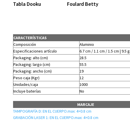
Tabla Dooku
Foulard Betty
CARACTERÍSTICAS
Composición
Aluminio
Especificaciones artículo
6.7 cm / 1.1 cm / 1.5 cm | 9.5 g
Packaging: alto (cm)
28.5
Packaging: largo (cm)
55.5
Packaging: ancho (cm)
19
Peso caja (Kgr)
12
Unidades/caja
1000
Incluye baterías
No
MARCAJE
TAMPOGRAFÍA D: EN EL CUERPO.max: 4×0.8 cm
GRABACIÓN LASER 1: EN EL CUERPO.max: 4×0.8 cm