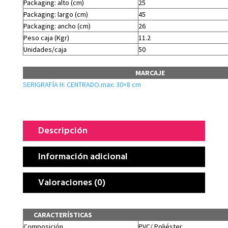
Packaging: alto (cm)
25
Packaging: largo (cm)
45
Packaging: ancho (cm)
26
Peso caja (Kgr)
11.2
Unidades/caja
50
MARCAJE
SERIGRAFÍA H: CENTRADO.max: 30×8 cm
Descripción
Información adicional
Valoraciones (0)
CARACTERÍSTICAS
Composición
PVC/ Poliéster