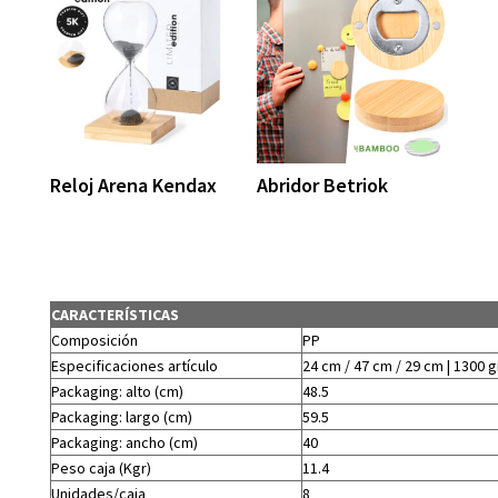
Reloj Arena Kendax
Abridor Betriok
CARACTERÍSTICAS
Composición
PP
Especificaciones artículo
24 cm / 47 cm / 29 cm | 1300 g
Packaging: alto (cm)
48.5
Packaging: largo (cm)
59.5
Packaging: ancho (cm)
40
Peso caja (Kgr)
11.4
Unidades/caja
8