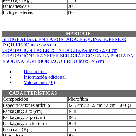
Peso caja (Kgr)
11.5
Unidades/caja
20
Incluye baterías
No
MARCAJE
SERIGRAFÍA G: EN LA PORTADA, ESQUINA SUPERIOR
IZQUIERDO.max: 8×5 cm
GRABACION LASER 2: EN LA CHAPA.max: 2.5×1 cm
GRABACIÓN TRANSFER SERIGRÁFICO: EN LA PORTADA,
ESQUINA SUPERIOR IZQUIERDO.max: 8×5 cm
Descripción
Información adicional
Valoraciones (0)
CARACTERÍSTICAS
Composición
Microfibra
Especificaciones artículo
32.5 cm / 24.5 cm / 2 cm | 500 gr
Packaging: alto (cm)
34.8
Packaging: largo (cm)
39.5
Packaging: ancho (cm)
26.3
Peso caja (Kgr)
11.5
Unidades/caja
20