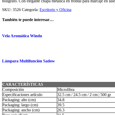
bolígrafo. Con elegante chapa metálica en frontal para marcaje en lás
SKU:
3526
Categoría:
Escritorio y Oficina
También te puede interesar…
Vela Aromática Windu
Lámpara Multifunción Sadow
CARACTERÍSTICAS
Composición
Microfibra
Especificaciones artículo
32.5 cm / 24.5 cm / 2 cm | 500 gr
Packaging: alto (cm)
34.8
Packaging: largo (cm)
39.5
Packaging: ancho (cm)
26.3