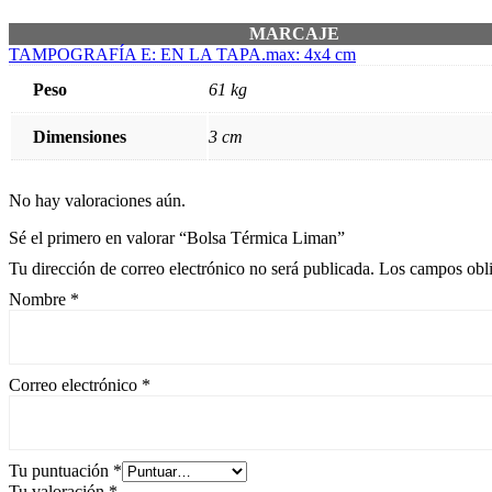
MARCAJE
TAMPOGRAFÍA E: EN LA TAPA.max: 4x4 cm
Peso
61 kg
Dimensiones
3 cm
No hay valoraciones aún.
Sé el primero en valorar “Bolsa Térmica Liman”
Tu dirección de correo electrónico no será publicada.
Los campos obli
Nombre
*
Correo electrónico
*
Tu puntuación
*
Tu valoración
*