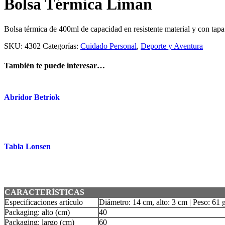
Bolsa Térmica Liman
Bolsa térmica de 400ml de capacidad en resistente material y con tapa 
SKU:
4302
Categorías:
Cuidado Personal
,
Deporte y Aventura
También te puede interesar…
Abridor Betriok
Tabla Lonsen
CARACTERÍSTICAS
Especificaciones artículo
Diámetro: 14 cm, alto: 3 cm | Peso: 61 
Packaging: alto (cm)
40
Packaging: largo (cm)
60