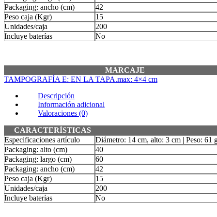
Packaging: ancho (cm)
42
Peso caja (Kgr)
15
Unidades/caja
200
Incluye baterías
No
MARCAJE
TAMPOGRAFÍA E: EN LA TAPA.max: 4×4 cm
Descripción
Información adicional
Valoraciones (0)
CARACTERÍSTICAS
Especificaciones artículo
Diámetro: 14 cm, alto: 3 cm | Peso: 61 
Packaging: alto (cm)
40
Packaging: largo (cm)
60
Packaging: ancho (cm)
42
Peso caja (Kgr)
15
Unidades/caja
200
Incluye baterías
No