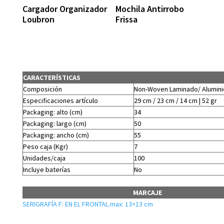
Cargador Organizador
Mochila Antirrobo
Loubron
Frissa
CARACTERÍSTICAS
Composición
Non-Woven Laminado/ Alumini
Especificaciones artículo
29 cm / 23 cm / 14 cm | 52 gr
Packaging: alto (cm)
34
Packaging: largo (cm)
50
Packaging: ancho (cm)
55
Peso caja (Kgr)
7
Unidades/caja
100
Incluye baterías
No
MARCAJE
SERIGRAFÍA F: EN EL FRONTAL.max: 13×13 cm