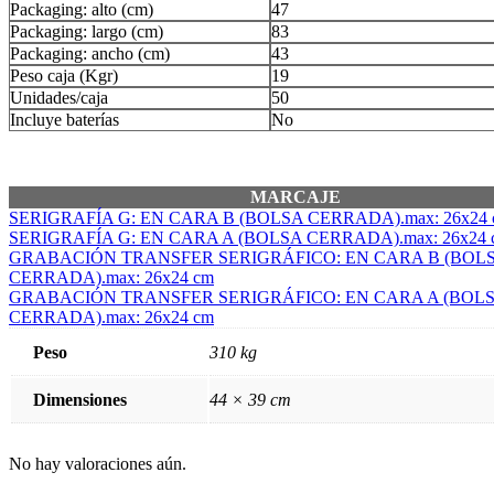
Packaging: alto (cm)
47
Packaging: largo (cm)
83
Packaging: ancho (cm)
43
Peso caja (Kgr)
19
Unidades/caja
50
Incluye baterías
No
MARCAJE
SERIGRAFÍA G: EN CARA B (BOLSA CERRADA).max: 26x24 
SERIGRAFÍA G: EN CARA A (BOLSA CERRADA).max: 26x24 
GRABACIÓN TRANSFER SERIGRÁFICO: EN CARA B (BOL
CERRADA).max: 26x24 cm
GRABACIÓN TRANSFER SERIGRÁFICO: EN CARA A (BOL
CERRADA).max: 26x24 cm
Peso
310 kg
Dimensiones
44 × 39 cm
No hay valoraciones aún.