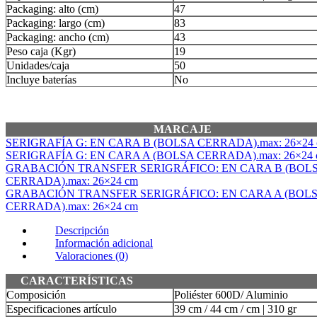
Packaging: alto (cm)
47
Packaging: largo (cm)
83
Packaging: ancho (cm)
43
Peso caja (Kgr)
19
Unidades/caja
50
Incluye baterías
No
MARCAJE
SERIGRAFÍA G: EN CARA B (BOLSA CERRADA).max: 26×24
SERIGRAFÍA G: EN CARA A (BOLSA CERRADA).max: 26×24 
GRABACIÓN TRANSFER SERIGRÁFICO: EN CARA B (BOL
CERRADA).max: 26×24 cm
GRABACIÓN TRANSFER SERIGRÁFICO: EN CARA A (BOL
CERRADA).max: 26×24 cm
Descripción
Información adicional
Valoraciones (0)
CARACTERÍSTICAS
Composición
Poliéster 600D/ Aluminio
Especificaciones artículo
39 cm / 44 cm / cm | 310 gr