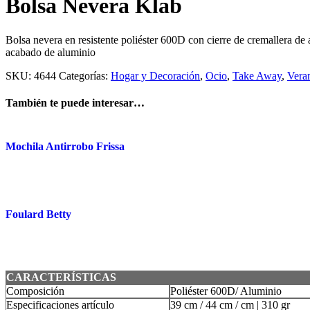
Bolsa Nevera Klab
Bolsa nevera en resistente poliéster 600D con cierre de cremallera de 
acabado de aluminio
SKU:
4644
Categorías:
Hogar y Decoración
,
Ocio
,
Take Away
,
Vera
También te puede interesar…
Mochila Antirrobo Frissa
Foulard Betty
CARACTERÍSTICAS
Composición
Poliéster 600D/ Aluminio
Especificaciones artículo
39 cm / 44 cm / cm | 310 gr