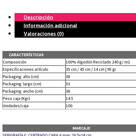
Descripción
Información adicional
Valoraciones (0)
CARACTERÍSTICAS
Composición
100% Algodón Reciclado 240 g/ m2
Especificaciones artículo
35 cm / 45 cm / 14 cm | 95 gr
Packaging: alto (cm)
38
Packaging: largo (cm)
53
Packaging: ancho (cm)
38
Peso caja (Kgr)
14.5
Unidades/caja
100
MARCAJE
SERIGRAFÍA F: CENTRADO CARA A.max: 26.5x24 cm