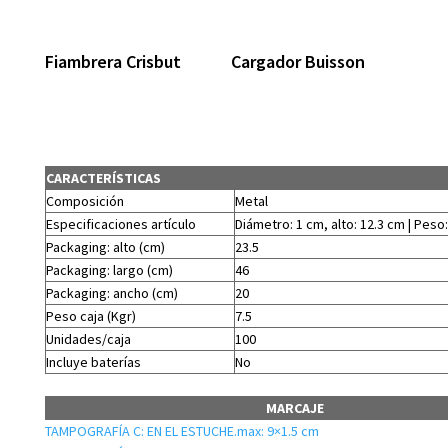
Fiambrera Crisbut
Cargador Buisson
CARACTERÍSTICAS
Composición
Metal
Especificaciones artículo
Diámetro: 1 cm, alto: 12.3 cm | Peso:
Packaging: alto (cm)
23.5
Packaging: largo (cm)
46
Packaging: ancho (cm)
20
Peso caja (Kgr)
7.5
Unidades/caja
100
Incluye baterías
No
MARCAJE
TAMPOGRAFÍA C: EN EL ESTUCHE.max: 9×1.5 cm