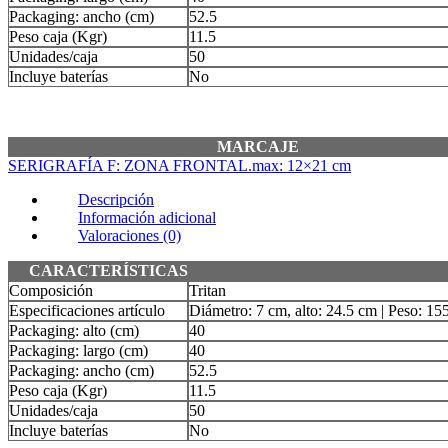
Packaging: ancho (cm)
52.5
Peso caja (Kgr)
11.5
Unidades/caja
50
Incluye baterías
No
MARCAJE
SERIGRAFÍA F: ZONA FRONTAL.max: 12×21 cm
Descripción
Información adicional
Valoraciones (0)
CARACTERÍSTICAS
Composición
Tritan
Especificaciones artículo
Diámetro: 7 cm, alto: 24.5 cm | Peso: 15
Packaging: alto (cm)
40
Packaging: largo (cm)
40
Packaging: ancho (cm)
52.5
Peso caja (Kgr)
11.5
Unidades/caja
50
Incluye baterías
No