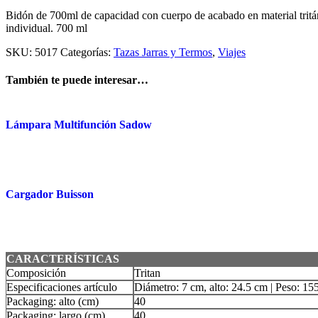
Bidón de 700ml de capacidad con cuerpo de acabado en material tritán 
individual. 700 ml
SKU:
5017
Categorías:
Tazas Jarras y Termos
,
Viajes
También te puede interesar…
Lámpara Multifunción Sadow
Cargador Buisson
CARACTERÍSTICAS
Composición
Tritan
Especificaciones artículo
Diámetro: 7 cm, alto: 24.5 cm | Peso: 15
Packaging: alto (cm)
40
Packaging: largo (cm)
40