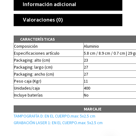
Información adicional
Valoraciones (0)
CARACTERÍSTICAS
Composición
Aluminio
Especificaciones artículo
5.8 cm / 8.9 cm / 0.7 cm | 29 g
Packaging: alto (cm)
23
Packaging: largo (cm)
27
Packaging: ancho (cm)
27
Peso caja (Kgr)
11
Unidades/caja
400
Incluye baterías
No
MARCAJE
TAMPOGRAFÍA D: EN EL CUERPO.max: 5x2.5 cm
GRABACIÓN LASER 1: EN EL CUERPO.max: 5x2.5 cm