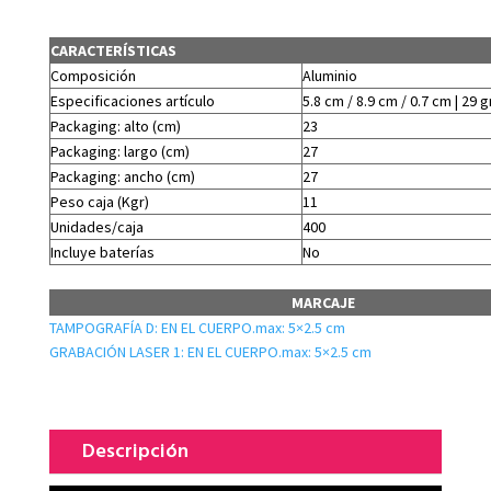
CARACTERÍSTICAS
Composición
Aluminio
Especificaciones artículo
5.8 cm / 8.9 cm / 0.7 cm | 29 g
Packaging: alto (cm)
23
Packaging: largo (cm)
27
Packaging: ancho (cm)
27
Peso caja (Kgr)
11
Unidades/caja
400
Incluye baterías
No
MARCAJE
TAMPOGRAFÍA D: EN EL CUERPO.max: 5×2.5 cm
GRABACIÓN LASER 1: EN EL CUERPO.max: 5×2.5 cm
Descripción