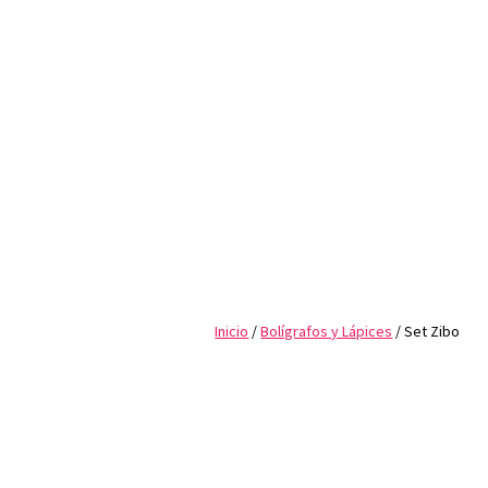
Inicio
/
Bolígrafos y Lápices
/ Set Zibo