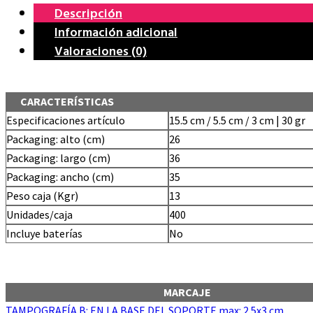
Descripción
Información adicional
Valoraciones (0)
CARACTERÍSTICAS
Especificaciones artículo
15.5 cm / 5.5 cm / 3 cm | 30 gr
Packaging: alto (cm)
26
Packaging: largo (cm)
36
Packaging: ancho (cm)
35
Peso caja (Kgr)
13
Unidades/caja
400
Incluye baterías
No
MARCAJE
TAMPOGRAFÍA B: EN LA BASE DEL SOPORTE.max: 2.5x3 cm