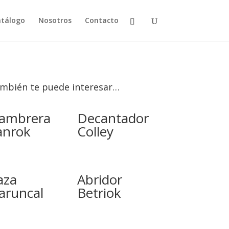
tálogo
Nosotros
Contacto
mbién te puede interesar…
iambrera
Decantador
anrok
Colley
aza
Abridor
aruncal
Betriok