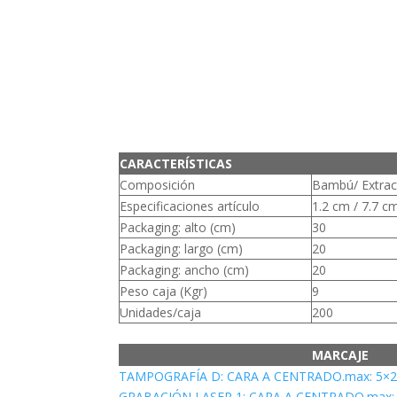
CARACTERÍSTICAS
Composición
Bambú/ Extra
Especificaciones artículo
1.2 cm / 7.7 c
Packaging: alto (cm)
30
Packaging: largo (cm)
20
Packaging: ancho (cm)
20
Peso caja (Kgr)
9
Unidades/caja
200
MARCAJE
TAMPOGRAFÍA D: CARA A CENTRADO.max: 5×
GRABACIÓN LASER 1: CARA A CENTRADO.max: