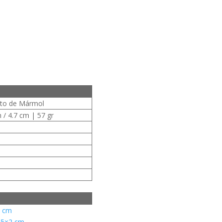
cto de Mármol
m / 4.7 cm | 57 gr
2 cm
 5×2 cm