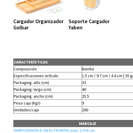
Cargador Organizador
Soporte Cargador
Golbar
Yaben
CARACTERÍSTICAS
Composición
Bambú
Especificaciones artículo
1.5 cm / 9.7 cm / 4.4 cm | 35 g
Packaging: alto (cm)
33
Packaging: largo (cm)
40
Packaging: ancho (cm)
25.5
Peso caja (Kgr)
9
Unidades/caja
200
MARCAJE
TAMPOGRAFÍA D: EN EL FRONTAL.max: 2.5×6 cm