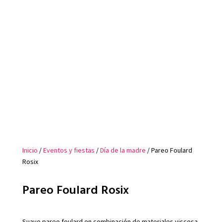
Inicio
/
Eventos y fiestas
/
Día de la madre
/ Pareo Foulard
Rosix
Pareo Foulard Rosix
Suave pareo foulard en combinación de materiales viscosa