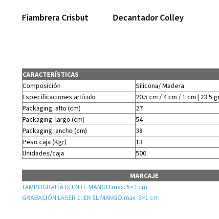
Fiambrera Crisbut
Decantador Colley
CARACTERÍSTICAS
Composición
Silicona/ Madera
Especificaciones artículo
20.5 cm / 4 cm / 1 cm | 23.5 g
Packaging: alto (cm)
27
Packaging: largo (cm)
54
Packaging: ancho (cm)
38
Peso caja (Kgr)
13
Unidades/caja
500
MARCAJE
TAMPOGRAFÍA D: EN EL MANGO.max: 5×1 cm
GRABACIÓN LASER 1: EN EL MANGO.max: 5×1 cm