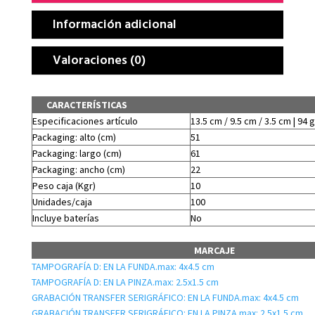
Información adicional
Valoraciones (0)
CARACTERÍSTICAS
Especificaciones artículo
13.5 cm / 9.5 cm / 3.5 cm | 94 g
Packaging: alto (cm)
51
Packaging: largo (cm)
61
Packaging: ancho (cm)
22
Peso caja (Kgr)
10
Unidades/caja
100
Incluye baterías
No
MARCAJE
TAMPOGRAFÍA D: EN LA FUNDA.max: 4x4.5 cm
TAMPOGRAFÍA D: EN LA PINZA.max: 2.5x1.5 cm
GRABACIÓN TRANSFER SERIGRÁFICO: EN LA FUNDA.max: 4x4.5 cm
GRABACIÓN TRANSFER SERIGRÁFICO: EN LA PINZA.max: 2.5x1.5 cm