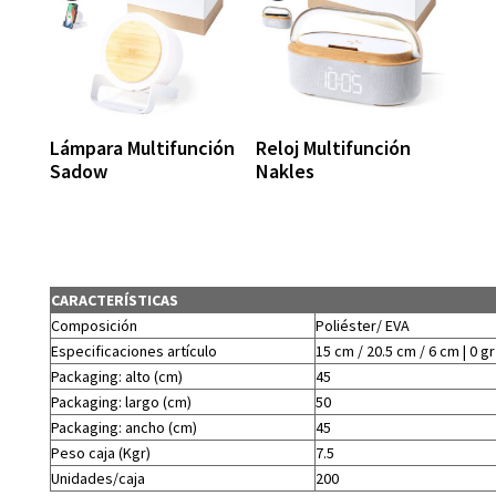
Lámpara Multifunción
Reloj Multifunción
Sadow
Nakles
CARACTERÍSTICAS
Composición
Poliéster/ EVA
Especificaciones artículo
15 cm / 20.5 cm / 6 cm | 0 gr
Packaging: alto (cm)
45
Packaging: largo (cm)
50
Packaging: ancho (cm)
45
Peso caja (Kgr)
7.5
Unidades/caja
200