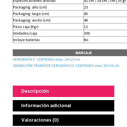
Especificaciones artículo
42 cm / 34 cm / cm | 35 gr
Packaging: alto (cm)
23
Packaging: largo (cm)
45
Packaging: ancho (cm)
48
Peso caja (Kgr)
12
Unidades/caja
300
Incluye baterías
No
MARCAJE
SERIGRAFÍA F: CENTRADO.max: 20×19 cm
GRABACIÓN TRANSFER SERIGRÁFICO: CENTRADO.max: 20×19 cm
Descripción
Información adicional
Valoraciones (0)