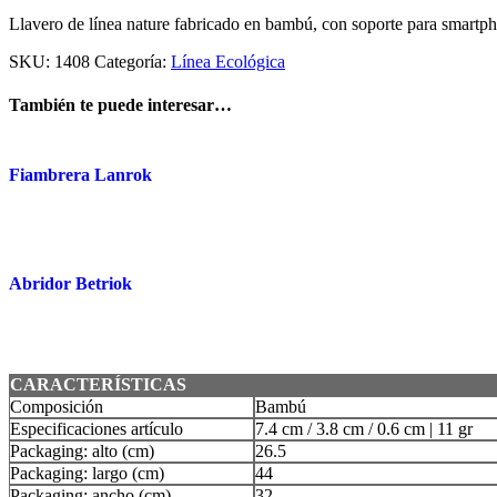
Llavero de línea nature fabricado en bambú, con soporte para smartpho
SKU:
1408
Categoría:
Línea Ecológica
También te puede interesar…
Fiambrera Lanrok
Abridor Betriok
CARACTERÍSTICAS
Composición
Bambú
Especificaciones artículo
7.4 cm / 3.8 cm / 0.6 cm | 11 gr
Packaging: alto (cm)
26.5
Packaging: largo (cm)
44
Packaging: ancho (cm)
32