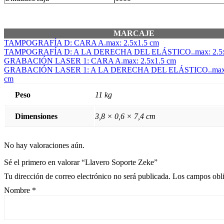
MARCAJE
TAMPOGRAFÍA D: CARA A.max: 2.5x1.5 cm
TAMPOGRAFÍA D: A LA DERECHA DEL ELÁSTICO..max: 2.5x
GRABACIÓN LASER 1: CARA A.max: 2.5x1.5 cm
GRABACIÓN LASER 1: A LA DERECHA DEL ELÁSTICO..max: 
cm
Peso
11 kg
Dimensiones
3,8 × 0,6 × 7,4 cm
No hay valoraciones aún.
Sé el primero en valorar “Llavero Soporte Zeke”
Tu dirección de correo electrónico no será publicada.
Los campos obli
Nombre
*