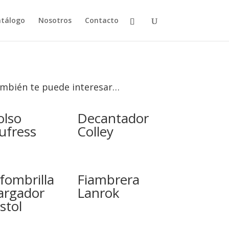
tálogo
Nosotros
Contacto
mbién te puede interesar…
olso
Decantador
ufress
Colley
lfombrilla
Fiambrera
argador
Lanrok
stol