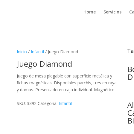
Home
Servicios
Ca
Ta
Inicio
/
Infantil
/ Juego Diamond
Juego Diamond
B
D
Juego de mesa plegable con superficie metálica y
fichas magnéticas. Disponibles parchís, tres en raya
y damas. Presentado en caja individual. Magnético
A
SKU:
3392
Categoría:
Infantil
C
Bi