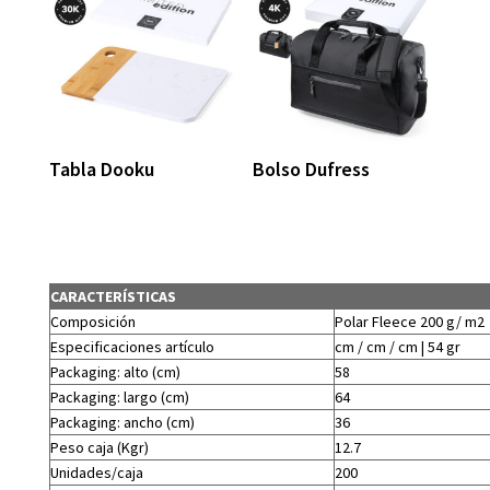
Tabla Dooku
Bolso Dufress
CARACTERÍSTICAS
Composición
Polar Fleece 200 g/ m2
Especificaciones artículo
cm / cm / cm | 54 gr
Packaging: alto (cm)
58
Packaging: largo (cm)
64
Packaging: ancho (cm)
36
Peso caja (Kgr)
12.7
Unidades/caja
200