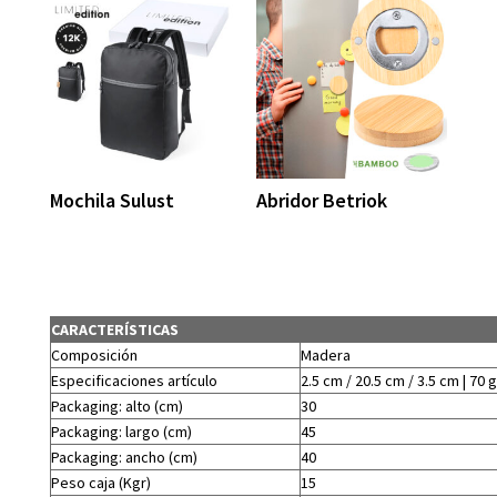
Mochila Sulust
Abridor Betriok
CARACTERÍSTICAS
Composición
Madera
Especificaciones artículo
2.5 cm / 20.5 cm / 3.5 cm | 70 g
Packaging: alto (cm)
30
Packaging: largo (cm)
45
Packaging: ancho (cm)
40
Peso caja (Kgr)
15