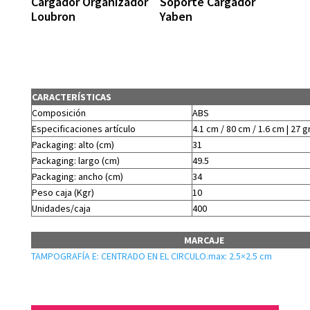
Cargador Organizador
Soporte Cargador
Loubron
Yaben
CARACTERÍSTICAS
Composición
ABS
Especificaciones artículo
4.1 cm / 80 cm / 1.6 cm | 27 g
Packaging: alto (cm)
31
Packaging: largo (cm)
49.5
Packaging: ancho (cm)
34
Peso caja (Kgr)
10
Unidades/caja
400
MARCAJE
TAMPOGRAFÍA E: CENTRADO EN EL CIRCULO.max: 2.5×2.5 cm