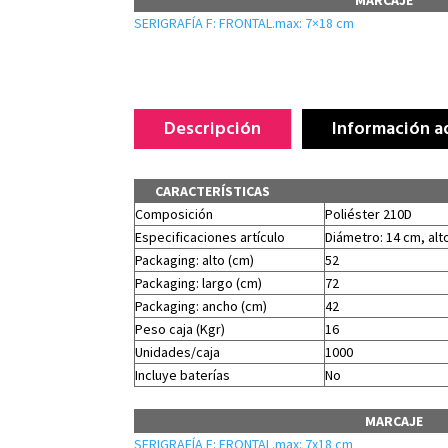
SERIGRAFÍA F: FRONTAL.max: 7×18 cm
Descripción
Información a
CARACTERÍSTICAS
Composición
Poliéster 210D
Especificaciones artículo
Diámetro: 14 cm, alto
Packaging: alto (cm)
52
Packaging: largo (cm)
72
Packaging: ancho (cm)
42
Peso caja (Kgr)
16
Unidades/caja
1000
Incluye baterías
No
MARCAJE
SERIGRAFÍA F: FRONTAL.max: 7x18 cm