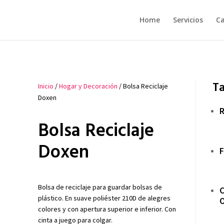
Home
Servicios
Ca
T
Inicio
/
Hogar y Decoración
/ Bolsa Reciclaje
Doxen
R
Bolsa Reciclaje
Doxen
F
Bolsa de reciclaje para guardar bolsas de
C
plástico. En suave poliéster 210D de alegres
O
colores y con apertura superior e inferior. Con
cinta a juego para colgar.