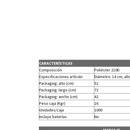
CARACTERÍSTICAS
Composición
Poliéster 210D
Especificaciones artículo
Diámetro: 14 cm, alto
Packaging: alto (cm)
52
Packaging: largo (cm)
72
Packaging: ancho (cm)
42
Peso caja (Kgr)
16
Unidades/caja
1000
Incluye baterías
No
MARCAJE