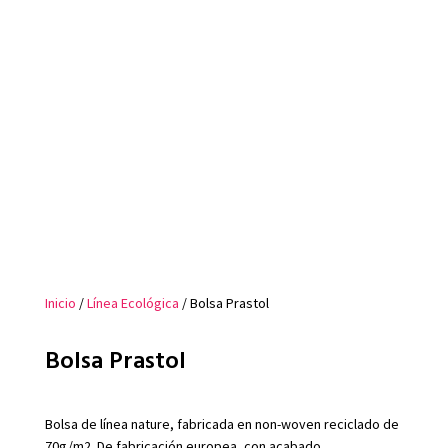
Inicio
/
Línea Ecológica
/ Bolsa Prastol
Bolsa Prastol
Bolsa de línea nature, fabricada en non-woven reciclado de
70g/m2. De fabricación europea, con acabado