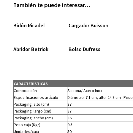
También te puede interesar…
Bidón Ricadel
Cargador Buisson
Abridor Betriok
Bolso Dufress
CARACTERÍSTICAS
Composición
Silicona/ Acero Inox
Especificaciones artículo
Diámetro: 7.1 cm, alto: 24.8 cm | Peso
Packaging: alto (cm)
37
Packaging: largo (cm)
37
Packaging: ancho (cm)
36
Peso caja (Kgr)
9.5
Unidades/caja
50