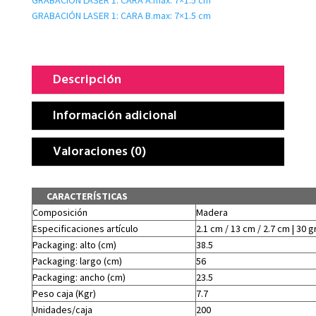
GRABACIÓN LASER 1: CARA A.max: 7×1.5 cm
GRABACIÓN LASER 1: CARA B.max: 7×1.5 cm
Descripción
Información adicional
Valoraciones (0)
CARACTERÍSTICAS
Composición
Madera
Especificaciones artículo
2.1 cm / 13 cm / 2.7 cm | 30 g
Packaging: alto (cm)
38.5
Packaging: largo (cm)
56
Packaging: ancho (cm)
23.5
Peso caja (Kgr)
7.7
Unidades/caja
200