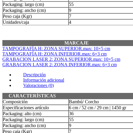
Packaging: largo (cm)
55
Packaging: ancho (cm)
9
Peso caja (Kgr)
7
Unidades/caja
4
MARCAJE
TAMPOGRAFÍA H: ZONA SUPERIOR.max: 10×5 cm
TAMPOGRAFÍA H: ZONA INFERIOR.max: 6×3 cm
GRABACION LASER 2: ZONA SUPERIOR.max: 10×5 cm
GRABACION LASER 2: ZONA INFERIOR.max: 6×3 cm
Descripción
Información adicional
Valoraciones (0)
CARACTERÍSTICAS
Composición
Bambú/ Corcho
Especificaciones artículo
6 cm / 52 cm / 29 cm | 1450 gr
Packaging: alto (cm)
36
Packaging: largo (cm)
55
Packaging: ancho (cm)
9
Peso caja (Kgr)
7