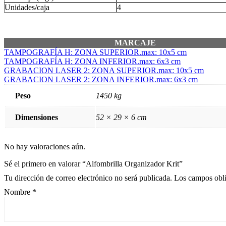
Unidades/caja
4
MARCAJE
TAMPOGRAFÍA H: ZONA SUPERIOR.max: 10x5 cm
TAMPOGRAFÍA H: ZONA INFERIOR.max: 6x3 cm
GRABACION LASER 2: ZONA SUPERIOR.max: 10x5 cm
GRABACION LASER 2: ZONA INFERIOR.max: 6x3 cm
Peso
1450 kg
Dimensiones
52 × 29 × 6 cm
No hay valoraciones aún.
Sé el primero en valorar “Alfombrilla Organizador Krit”
Tu dirección de correo electrónico no será publicada.
Los campos obli
Nombre
*